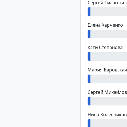
Сергей Силантье
1%
Елена Харченко
0%
Кэти Степанова
0%
Мария Баровская
0%
Сергей Михайлов
0%
Нина Колесников
0%