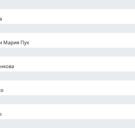
а
и Мария Пух
енкова
ко
о