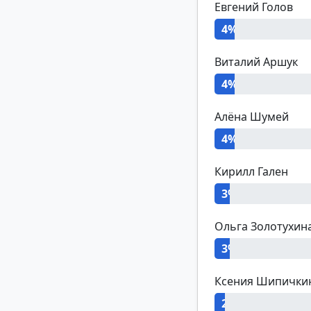
Евгений Голов
4%
Виталий Аршук
4%
Алёна Шумей
4%
Кирилл Гален
3%
Ольга Золотухин
3%
Ксения Шипички
2%