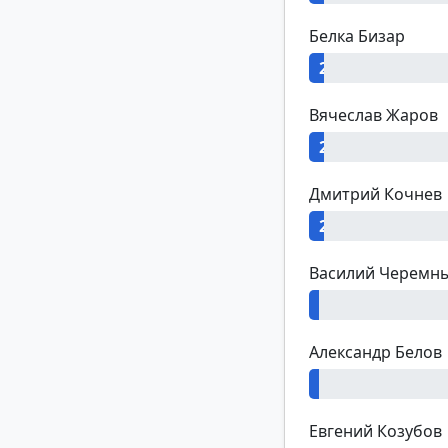
Белка Бизар
2%
Вячеслав Жаров
2%
Дмитрий Кочнев
2%
Василий Черемн
1%
Александр Белов
1%
Евгений Козубов