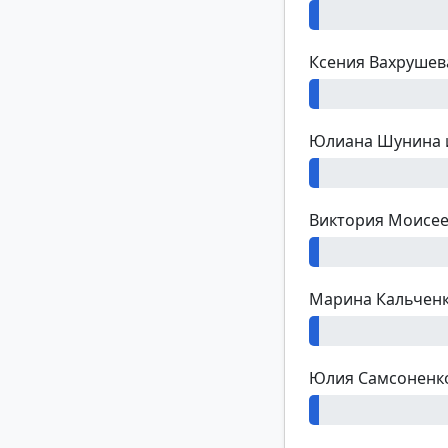
1%
Ксения Вахрушев
1%
Юлиана Шунина 
1%
Виктория Моисе
1%
Марина Кальчен
1%
Юлия Самсоненк
1%